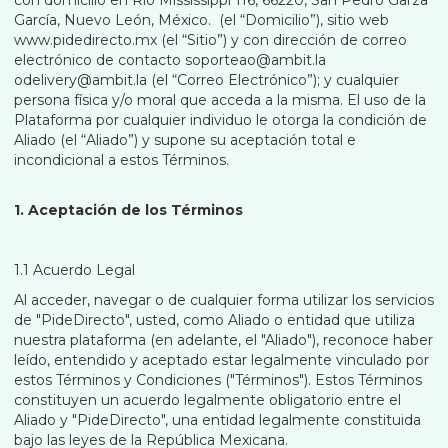
con domicilio en Rio Mississippi 116, 66220, San Pedro Garza
García, Nuevo León, México. (el “Domicilio”), sitio web
www.pidedirecto.mx (el “Sitio”) y con dirección de correo
electrónico de contacto soporteao@ambit.la
odelivery@ambit.la (el “Correo Electrónico”); y cualquier
persona física y/o moral que acceda a la misma. El uso de la
Plataforma por cualquier individuo le otorga la condición de
Aliado (el “Aliado”) y supone su aceptación total e
incondicional a estos Términos.
1. Aceptación de los Términos
1.1 Acuerdo Legal
Al acceder, navegar o de cualquier forma utilizar los servicios
de "PideDirecto", usted, como Aliado o entidad que utiliza
nuestra plataforma (en adelante, el "Aliado"), reconoce haber
leído, entendido y aceptado estar legalmente vinculado por
estos Términos y Condiciones ("Términos"). Estos Términos
constituyen un acuerdo legalmente obligatorio entre el
Aliado y "PideDirecto", una entidad legalmente constituida
bajo las leyes de la República Mexicana.